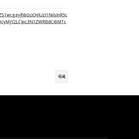
1wcg.eyJhbGciOiJIUzI1NiIsInR5c
0MDcyMjY2LCJpc3N1ZWRBdCI6MTc
목록