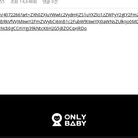
:55
조회
14,648회
댓글
0건
om/4072266?art=ZXh0ZXJuYWwtc2VydmljZS1uYXZlci1zZWFyY2gtY2FmZS
IkNBRkVfVVJMIiwiY2FmZVVybCI6InB1c2FubW9tIiwiYXJ0aWNsZUlkIjo
Ncb0gCCmYgj39kNtcK6H2G5j8ZOCqxJRDo