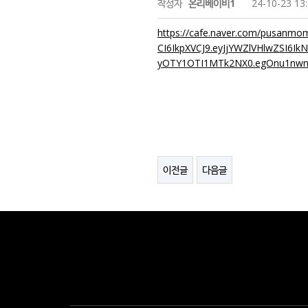
작성자
온리베이비1
24-10-23 13
https://cafe.naver.com/pusanm
CI6IkpXVCJ9.eyJjYWZlVHlwZSI6
yOTY1OTI1MTk2NX0.egOnu1nwn
이전글
다음글