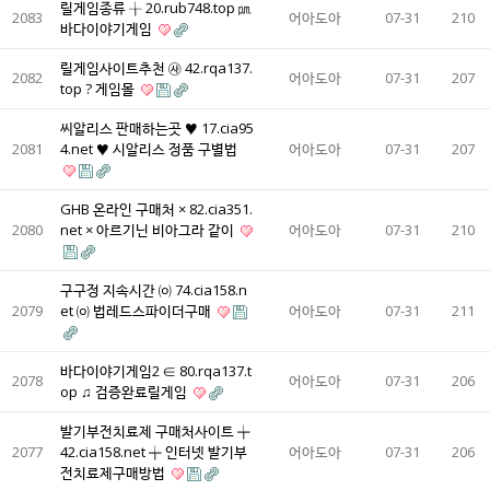
릴게임종류 ╁ 20.rub748.top ㏘
2083
어아도아
07-31
210
바다이야기게임
릴게임사이트추천 ㉴ 42.rqa137.
2082
어아도아
07-31
207
top ? 게임몰
씨알리스 판매하는곳 ♥ 17.cia95
2081
4.net ♥ 시알리스 정품 구별법
어아도아
07-31
207
GHB 온라인 구매처 × 82.cia351.
2080
net × 아르기닌 비아그라 같이
어아도아
07-31
210
구구정 지속시간 ㈇ 74.cia158.n
2079
et ㈇ 법레드스파이더구매
어아도아
07-31
211
바다이야기게임2 ∈ 80.rqa137.t
2078
어아도아
07-31
206
op ♫ 검증완료릴게임
발기부전치료제 구매처사이트 ╈
2077
42.cia158.net ╈ 인터넷 발기부
어아도아
07-31
206
전치료제구매방법