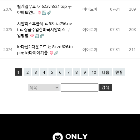
릴게임무료 ▽ 62.rvn821.top ┯
2076
어아도아
07-31
209
야마토연타
시알리스후불제 ㅄ 58.cia756.ne
2075
t ㅄ 정품수입산미국시알리스 구
어아도아
07-31
208
입방법
바다신2 다운로드 ㏏ 8.rzd626.to
2074
어아도아
07-31
211
p ㎭ 바다이야기룰
1
2
3
4
5
6
7
8
9
10
다음
맨끝