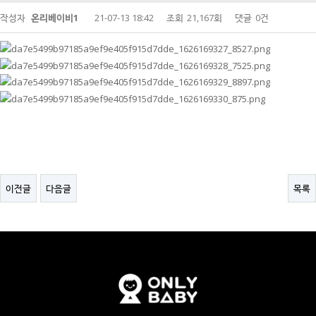
작성자
온리베이비1
21-07-13 18:42
조회
21,167회
댓글
0건
이전글
다음글
목록